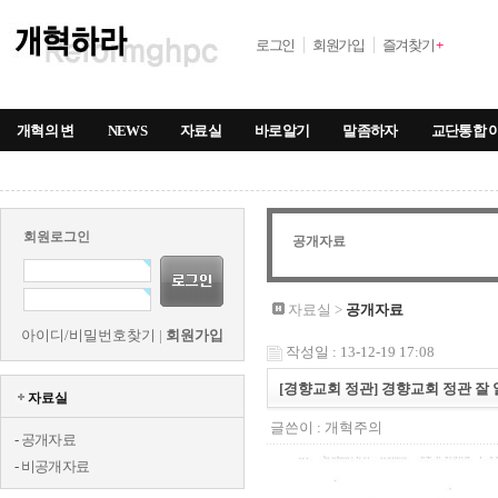
로그인
회원가입
즐겨찾기
+
개혁의 변
NEWS
자료실
바로알기
말좀하자
교단통합 
회원로그인
공개자료
자료실 >
공개자료
아이디/비밀번호찾기
|
회원가입
작성일 : 13-12-19 17:08
[경향교회 정관] 경향교회 정관 잘 
자료실
글쓴이 :
개혁주의
-
공개자료
-
비공개자료