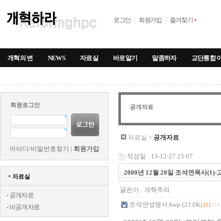
로그인
회원가입
즐겨찾기
+
개혁의 변
NEWS
자료실
바로알기
말좀하자
교단통합 
회원로그인
공개자료
자료실 >
공개자료
아이디/비밀번호찾기
|
회원가입
작성일 : 13-12-27 23:07
2000년 12월 20일 조석연목사(
자료실
글쓴이 :
개혁주의
-
공개자료
조석연성명서.hwp (23.0K)
[1]
DAT
-
비공개자료