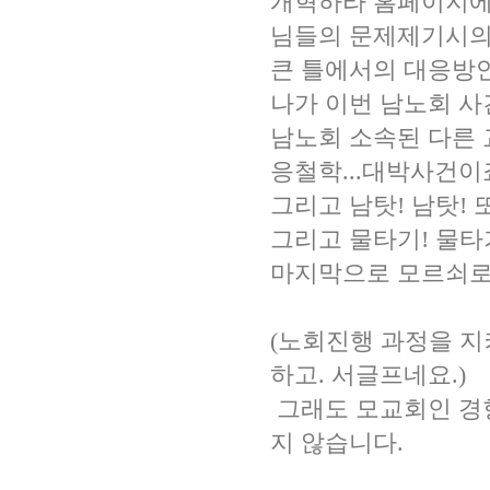
개혁하라 홈페이지에 
님들의 문제제기시의
큰 틀에서의 대응방
나가 이번 남노회 
남노회 소속된 다른 
응철학...대박사건이
그리고 남탓! 남탓! 
그리고 물타기! 물타기
마지막으로 모르쇠로 
(노회진행 과정을 지
하고. 서글프네요.)
그래도 모교회인 경
지 않습니다.