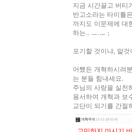
지금 시간끌고 버티기
반고소라는 타이틀은 
까지도 이문제에 대한
하는.. ㅡ.ㅡ ;
포기할 것이냐, 말것이
어쨌든 개혁하시려분
는 분들 힘내세요.
주님의 사랑을 실천
용서하여 개혁과 보수
교단이 되기를 간절
개혁주의
13-12-28 01:45
고민하지 마시기 바