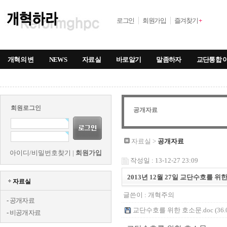
로그인
회원가입
즐겨찾기
+
개혁의 변
NEWS
자료실
바로알기
말좀하자
교단통합 
회원로그인
공개자료
자료실 >
공개자료
아이디/비밀번호찾기
|
회원가입
작성일 : 13-12-27 23:09
2013년 12월 27일 교단수호를 위한
자료실
글쓴이 :
개혁주의
-
공개자료
교단수호를 위한 호소문.doc (36.
-
비공개자료