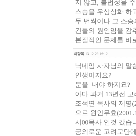
지 않고, 불법성을 
스승을 우상상화 하고
두 번씩이나 그 스승
건들의 원인임을 감
본질적인 문제를 바로
백향목
13-12-29 16:12
닉네임 사자님의 말
인생이지요? 사건
문을 내야 하지요?
아마 과거 13년전 
조석연 목사의 제명(2
으로 원인무효(2001
서00목사 인것 갔습
공의로운 고려교단에