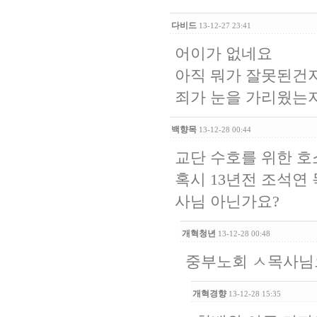
다비드
13-12-27 23:41
어이가 없네요
아직 뭐가 잘못된건지 
죄가 눈을 가리웠는지...
백향목
13-12-28 00:44
교단 수호를 위한 호
혹시 13년전 조석연
사님 아닌가요?
개혁청년
13-12-28 00:48
중부노회 ㅅ목사님
개혁경향
13-12-28 15:35