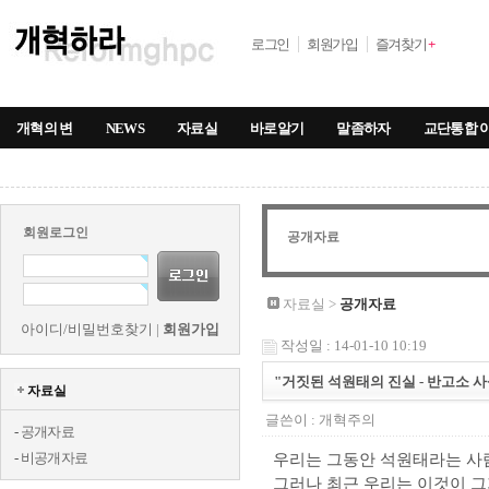
로그인
회원가입
즐겨찾기
+
개혁의 변
NEWS
자료실
바로알기
말좀하자
교단통합 
회원로그인
공개자료
자료실 >
공개자료
아이디/비밀번호찾기
|
회원가입
작성일 : 14-01-10 10:19
"거짓된 석원태의 진실 - 반고소 사
자료실
글쓴이 :
개혁주의
-
공개자료
-
비공개자료
우리는 그동안 석원태라는 사람을
그러나 최근 우리는 이것이 그