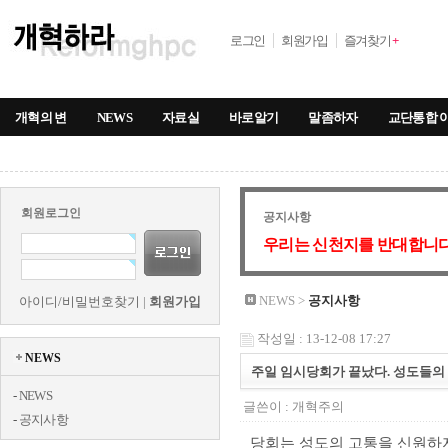
로그인
회원가입
즐겨찾기
+
개혁의 변
NEWS
자료실
바로알기
말좀하자
교단통합 
회원로그인
공지사항
우리는 신천지를 반대합니다
NEWS >
공지사항
아이디/비밀번호찾기
|
회원가입
작성일 : 13-12-08 17:27
NEWS
주일 임시당회가 끝났다. 성도들의 
-
NEWS
글쓴이 :
개혁주의
-
공지사항
당회는 성도의 고통을 신원하