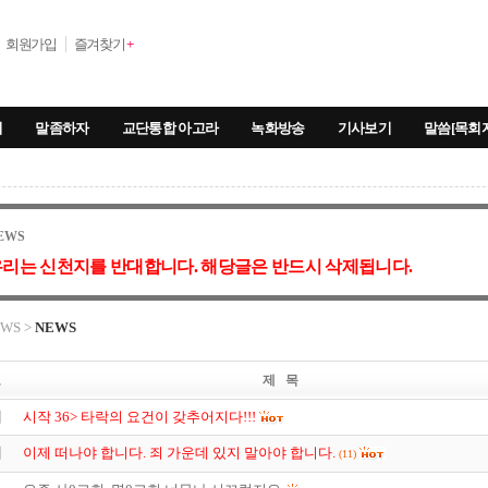
회원가입
즐겨찾기
+
기
말좀하자
교단통합 아고라
녹화방송
기사보기
말씀[목회
EWS
리는 신천지를 반대합니다. 해당글은 반드시 삭제됩니다.
WS >
NEWS
호
제 목
지
시작 36> 타락의 요건이 갖추어지다!!!
지
이제 떠나야 합니다. 죄 가운데 있지 말아야 합니다.
(11)