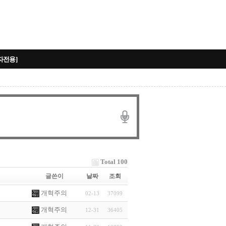
자전용]
Total 100
글쓴이
날짜
조회
개혁주의
02-13
37099
개혁주의
12-31
36405