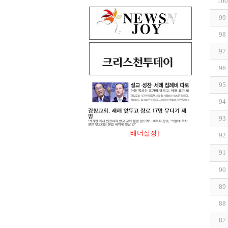
100
99
98
97
96
95
94
93
[배너설정]
92
91
90
89
88
87