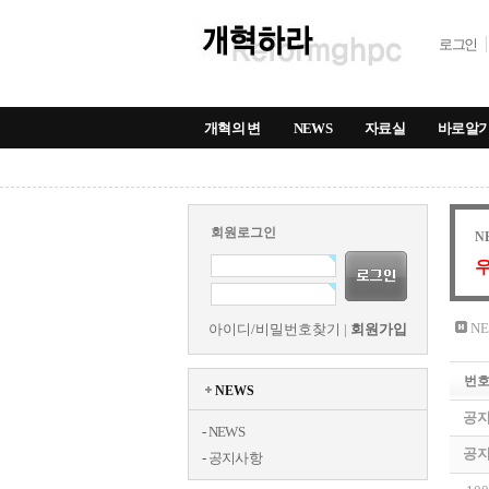
로그인
개혁의 변
NEWS
자료실
바로알
회원로그인
N
우
NE
아이디/비밀번호찾기
|
회원가입
번
NEWS
공
-
NEWS
공
-
공지사항