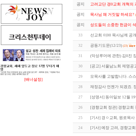
공지
고려교단 경0교회 개혁의 과정
공지
목사님 왜 거짓말 하세요?
공지
성도들의 소중한 헌금이 석0
33
선교회 이00 목사님께 공개
32
공동기도문(12/23)
(23)
31
(악성루머에 관한) 김0진
30
[공고] 서울남노회 제명공고(
29
모목사를 고발합니다. 스
[배너설정]
28
재정감사 언젠가 되겠죠. 
27
[성명서] 동아일보 12월 1
26
[경향교회 정관] 경향교회 
25
[기사] 경ㅇ교회, 원로목
24
[기사] 예장 고려, 경향교회 