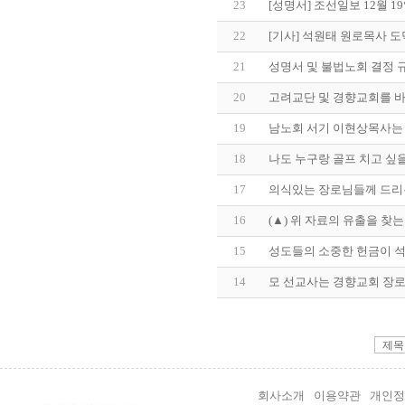
23
[성명서] 조선일보 12월 1
22
[기사] 석원태 원로목사 
21
성명서 및 불법노회 결정 
20
고려교단 및 경향교회를 바로
19
남노회 서기 이현상목사는
18
나도 누구랑 골프 치고 싶
17
의식있는 장로님들께 드리
16
(▲) 위 자료의 유출을 찾는
15
성도들의 소중한 헌금이 석0
14
모 선교사는 경향교회 장로
회사소개
이용약관
개인정