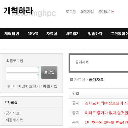
로그인
회원가입
즐겨찾기
+
개혁의 변
NEWS
자료실
바로알기
말좀하자
교단통합 
회원로그인
공개자료
자료실 >
공개자료
아이디/비밀번호찾기
|
회원가입
번호
자료실
공지
경ㅇ교회 최00장로님이 직
공지
이래도 증거가 없다 할것
-
공개자료
-
비공개자료
공지
1인 추문에 교단도 흔들! 